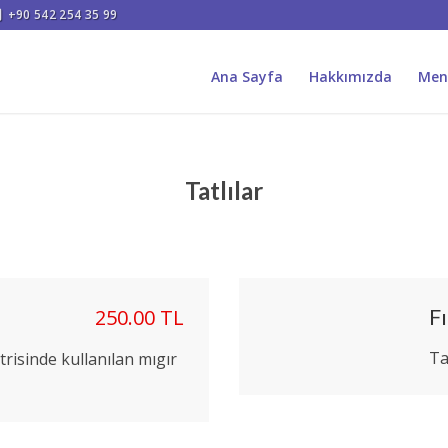
+90 542 254 35 99
Ana Sayfa
Hakkımızda
Men
Tatlılar
F
250.00 TL
Ta
risinde kullanılan mıgır