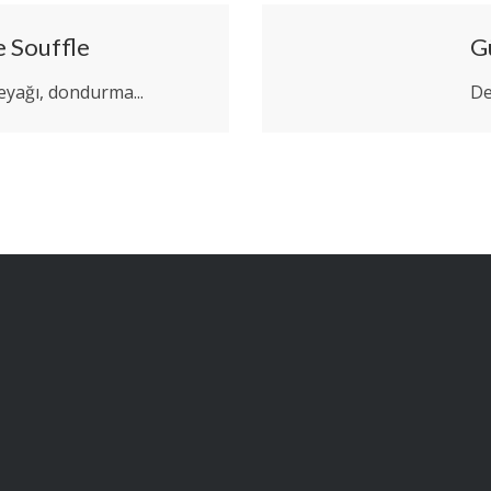
e Souffle
G
reyağı, dondurma...
De