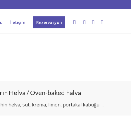
ü
İletişim
Rezervasyon
ırın Helva / Oven-baked halva
hin helva, süt, krema, limon, portakal kabuğu ...