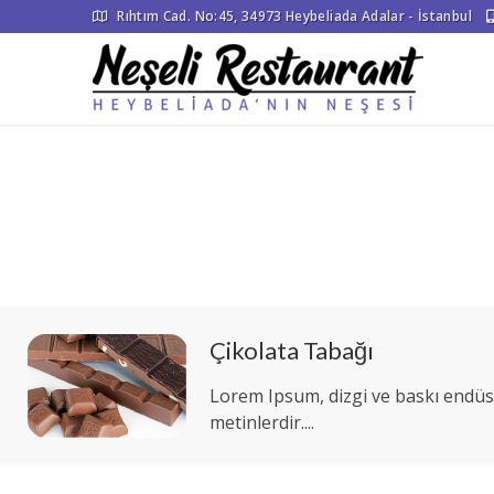
Rıhtım Cad. No:45, 34973 Heybeliada Adalar - İstanbul
Çikolata Tabağı
Lorem Ipsum, dizgi ve baskı endüst
metinlerdir....