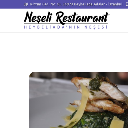
Rıhtım Cad. No:45, 34973 Heybeliada Adalar - İstanbul