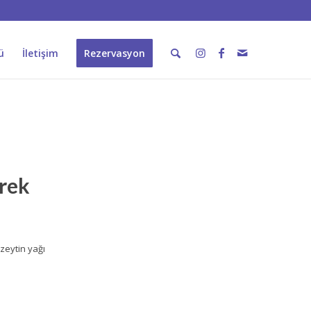
ü
İletişim
Rezervasyon
rek
 zeytin yağı