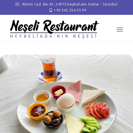
Rıhtım Cad. No:45, 34973 Heybeliada Adalar - İstanbul
+90 542 254 35 99