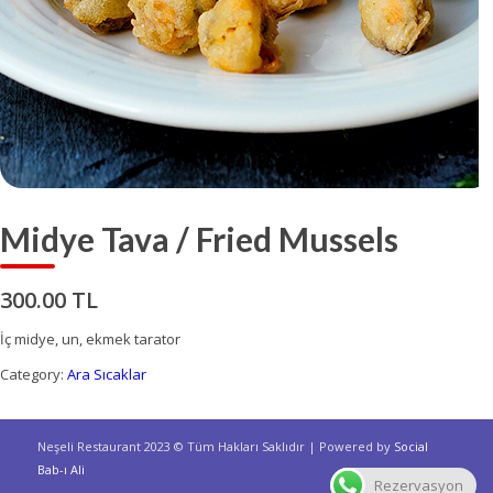
Midye Tava / Fried Mussels
300.00 TL
İç midye, un, ekmek tarator
Category:
Ara Sıcaklar
Neşeli Restaurant 2023 © Tüm Hakları Saklıdır | Powered by
Social
Bab-ı Ali
Rezervasyon