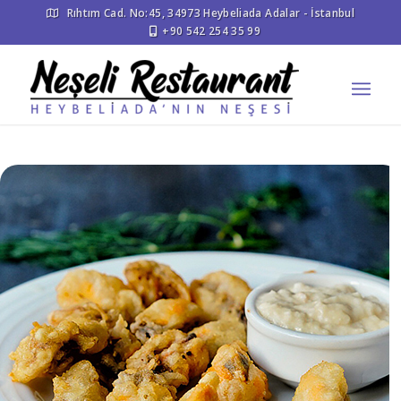
Rıhtım Cad. No:45, 34973 Heybeliada Adalar - İstanbul
+90 542 254 35 99