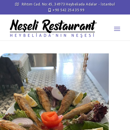
Rıhtım Cad. No:45, 34973 Heybeliada Adalar - İstanbul
+90 542 254 35 99