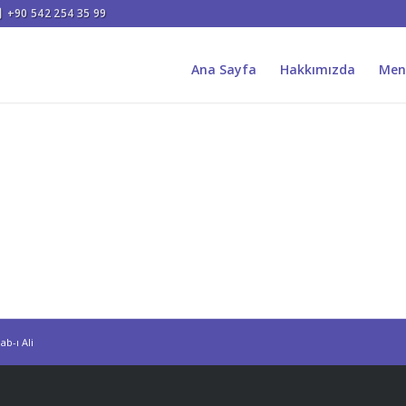
+90 542 254 35 99
Ana Sayfa
Hakkımızda
Men
ı
ab-ı Ali