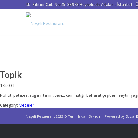
Rıhtım Cad. No:45, 34973 Heybeliada Adalar - İstanbul
Topik
175.00 TL
Nohut, patates, soğan, tahin, ceviz, çam fıstığı, baharat çeşitleri, zeytin yağ
Category:
Mezeler
Neşeli Restaurant 2023 © Tüm Hakları Saklıdır | Powered by
Social B