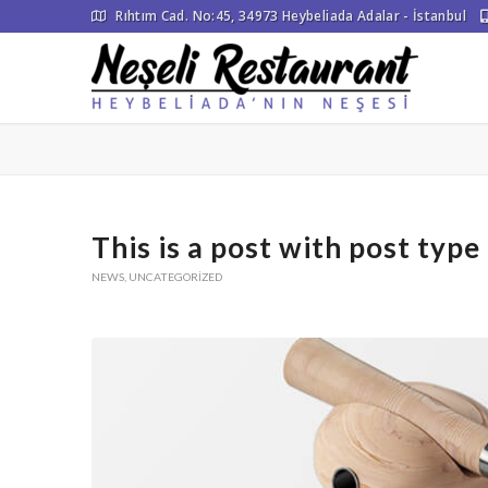
Rıhtım Cad. No:45, 34973 Heybeliada Adalar - İstanbul
This is a post with post type
NEWS
,
UNCATEGORIZED