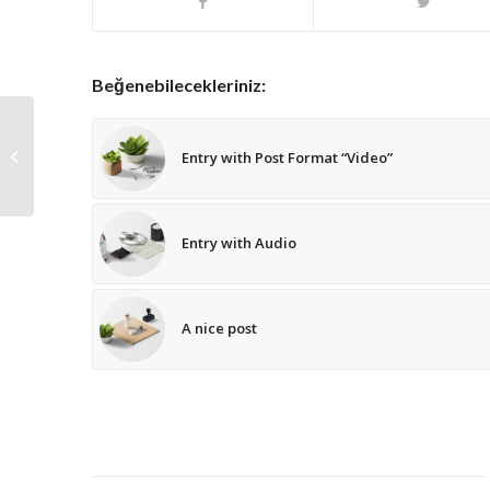
Beğenebilecekleriniz:
A nice post
Entry with Post Format “Video”
Entry with Audio
A nice post