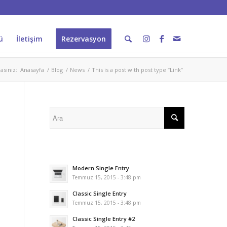
ü
İletişim
Rezervasyon
asınız:
Anasayfa
/
Blog
/
News
/
This is a post with post type “Link”
Modern Single Entry
Temmuz 15, 2015 - 3:48 pm
Classic Single Entry
Temmuz 15, 2015 - 3:48 pm
Classic Single Entry #2