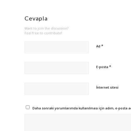
Cevapla
Want to join the discussion?
Feel free to contribute!
*
Ad
*
E-posta
İnternet sitesi
Daha sonraki yorumlarımda kullanılması için adım, e-posta ad