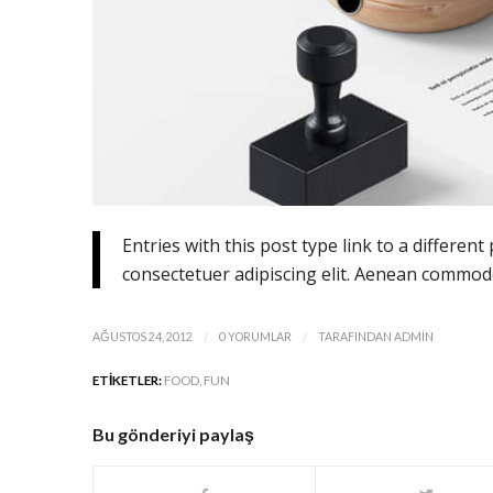
Entries with this post type link to a differen
consectetuer adipiscing elit. Aenean commodo
/
/
AĞUSTOS 24, 2012
0 YORUMLAR
TARAFINDAN
ADMIN
ETIKETLER:
FOOD
,
FUN
Bu gönderiyi paylaş