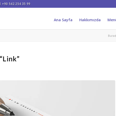
+90 542 254 35 99
Ana Sayfa
Hakkımızda
Men
Burad
 “Link”