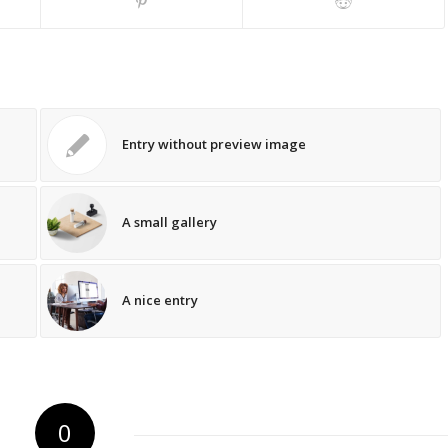
Entry without preview image
A small gallery
A nice entry
0